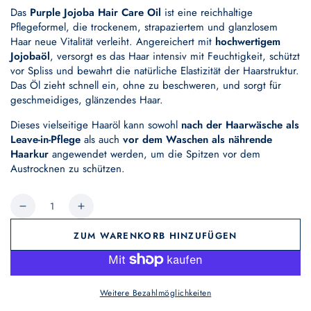
Das
Purple Jojoba Hair Care Oil
ist eine reichhaltige
Pflegeformel, die trockenem, strapaziertem und glanzlosem
Haar neue Vitalität verleiht. Angereichert mit
hochwertigem
Jojobaöl
, versorgt es das Haar intensiv mit Feuchtigkeit, schützt
vor Spliss und bewahrt die natürliche Elastizität der Haarstruktur.
Das Öl zieht schnell ein, ohne zu beschweren, und sorgt für
geschmeidiges, glänzendes Haar.
Dieses vielseitige Haaröl kann sowohl
nach der Haarwäsche als
Leave-in-Pflege
als auch
vor dem Waschen als nährende
Haarkur
angewendet werden, um die Spitzen vor dem
Austrocknen zu schützen.
Anzahl
Verringere
Erhöhe
die
die
ZUM WARENKORB HINZUFÜGEN
Menge
Menge
für
für
PURPLE
PURPLE
JOJOBA
JOJOBA
Weitere Bezahlmöglichkeiten
HAIR
HAIR