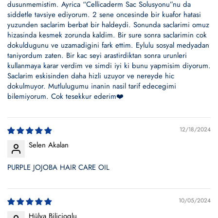
dusunmemistim. Ayrica “Cellicaderm Sac Solusyonu”nu da
siddetle tavsiye ediyorum. 2 sene oncesinde bir kuafor hatasi
yuzunden saclarim berbat bir haldeydi. Sonunda saclarimi omuz
hizasinda kesmek zorunda kaldim. Bir sure sonra saclarimin cok
dokuldugunu ve uzamadigini fark ettim. Eylulu sosyal medyadan
taniyordum zaten. Bir kac seyi arastirdiktan sonra urunleri
kullanmaya karar verdim ve simdi iyi ki bunu yapmisim diyorum.
Saclarim eskisinden daha hizli uzuyor ve nereyde hic
dokulmuyor. Mutlulugumu inanin nasil tarif edecegimi
bilemiyorum. Cok tesekkur ederim❤️
12/18/2024
Selen Akalan
PURPLE JOJOBA HAIR CARE OIL
10/05/2024
Hülya Bilicioglu