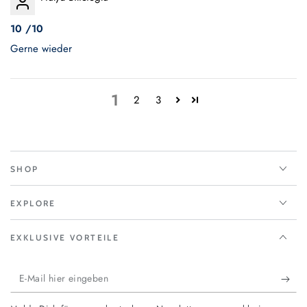
10 /10
Gerne wieder
1
2
3
SHOP
EXPLORE
EXKLUSIVE VORTEILE
E-
Mail