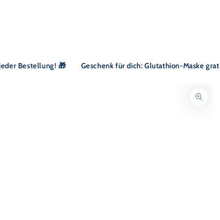
Ähnliche Produkte
ZUM INHALT
SPRINGEN
er Bestellung! 🎁
Geschenk für dich: Glutathion-Maske gratis b
ZU DEN
PRODUKTINFORMATIONEN
SPRINGEN
Medien