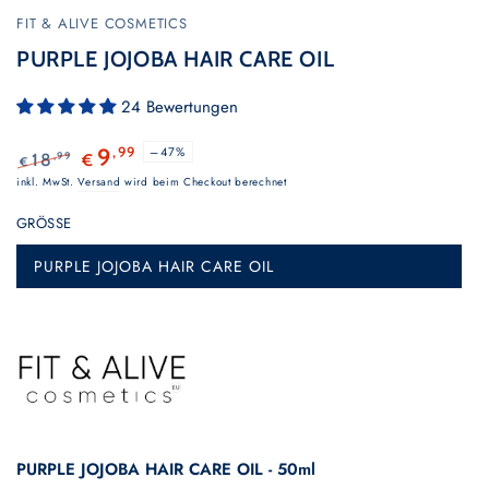
FIT & ALIVE COSMETICS
PURPLE JOJOBA HAIR CARE OIL
24 Bewertungen
,99
–47%
9
,99
18
€
€
Regulärer
Verkaufspreis
inkl. MwSt.
Versand
wird beim Checkout berechnet
Preis
GRÖSSE
PURPLE JOJOBA HAIR CARE OIL
Variante
ausverkauft
oder
nicht
verfügbar
PURPLE JOJOBA HAIR CARE OIL - 50ml